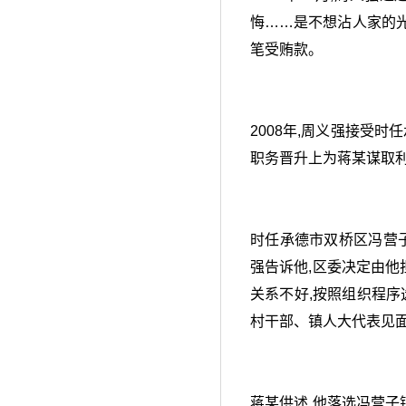
悔……是不想沾人家的光
笔受贿款。
2008年,周义强接受
职务晋升上为蒋某谋取利益
时任承德市双桥区冯营子
强告诉他,区委决定由他
关系不好,按照组织程序
村干部、镇人大代表见面
蒋某供述,他落选冯营子