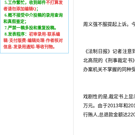
5.工作繁忙，收到邮件
不打算发
者请勿添加编辑Q
；
6
.
概不接受中介投稿的录用查询
和真假鉴定；
周义强不服提起上诉。今
7.严禁一稿多投和重复投稿。
8.发表程序：
初审录用-联系编
辑-支付版费-编辑处理-作者核对
信息-发录用通知-等收刊物。
《法制日报》记者注意到
北高院的《刑事裁定书
办案机关不掌握的同种受
戏剧性的是,裁定书上显
万元。由于2013年和2
行贿人,总退款金额达22