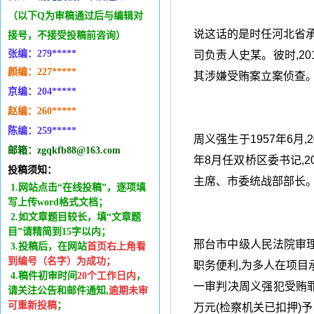
（以下Q为审稿通过后与编辑
对
说这话的是时任河北省
接号，不接受投稿前咨询）
张编：279*****
司负责人史某。彼时,20
颜编：227*****
其涉嫌受贿案立案侦查
京编：204*****
赵编：260*****
陈编：259*****
周义强生于1957年6月,
邮箱：zgqkfb88@163.com
年8月任双桥区委书记,2
投稿须知：
主席、市委统战部部长
1.网站点击“在线投稿”，逐项填
写上传word格式文档；
2.如文章题目较长，填“文章题
目”请精简到15字以内；
邢台市中级人民法院审理
3.投稿后，在网站
首页右上角看
到编号（名字）为成功
；
职务便利,为多人在项目
4.稿件
初审时间
20
个工作日内
，
一审判决周义强犯受贿罪
请关注公告和邮件通知,
逾期未审
可重新投稿
；
万元(检察机关已扣押)