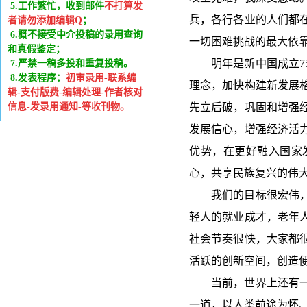
5.工作繁忙，收到邮件
不打算发
兵，各行各业的人们都
者请勿添加编辑Q
；
6
.
概不接受中介投稿的录用查询
一切困难挑战的最大依
和真假鉴定；
明年是新中国成立
7.严禁一稿多投和重复投稿。
8.发表程序：
初审录用-联系编
理念，加快构建新发展
辑-支付版费-编辑处理-作者核对
信息-发录用通知-等收刊物。
先立后破，巩固和增强
发展信心，增强经济活
优势，在更好融入国家
心，共享民族复兴的伟
我们的目标很宏伟
轻人的就业成才，老年
社会节奏很快，大家都
活跃的创新空间，创造
当前，世界上还有
一道，以人类前途为怀