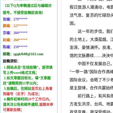
（以下Q为审稿通过后与编辑
对
假日旅游人潮涌动，电
接号，不接受投稿前咨询）
活气息、复苏的忙碌劲
张编：279*****
国。
颜编：227*****
这一年的步伐，我
京编：204*****
的土地上，大漠孤烟、
赵编：260*****
陈编：259*****
澎湃、豪情满怀。良渚
邮箱：zgqkfb88@163.com
馆的文脉赓续
……泱泱
投稿须知：
中国不仅发展自己
1.网站点击“在线投稿”，逐项填
“一带一路”国际合作
写上传word格式文档；
2.如文章题目较长，填“文章题
国际会议，会晤了不少
目”请精简到15字以内；
是主旋律，合作共赢始
3.投稿后，在网站
首页右上角看
到编号（名字）为成功
；
前行路上，有风有
4.稿件
初审时间
20
个工作日内
，
方发生洪涝、台风、地
请关注公告和邮件通知,
逾期未审
可重新投稿
；
攻坚克难，我深受感动