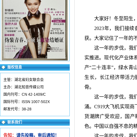
大家好！冬至阳生
2023年，我们
获。大家记住了一年的
这一年的步伐，我
实推进。现代化产业体
产
“二十连丰”，绿水
版权信息
生长，长江经济带活力
主管：湖北省妇女联合会
骨。
主办：湖北知音传媒公司
国内刊号：CN 42-1409/C
这一年的步伐，我
国际刊号：ISSN 1007-502X
涌。
C919大飞机实现
邮发代号：38-28
货潮牌广受欢迎，国产
联系我们
色。中国以自强不息的
告知：
请先投稿，审后通知！
这一年的步伐，我