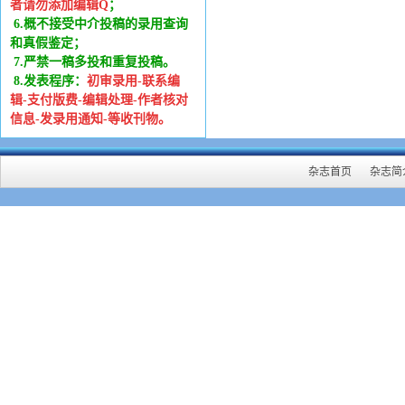
者请勿添加编辑Q
；
6
.
概不接受中介投稿的录用查询
和真假鉴定；
7.严禁一稿多投和重复投稿。
8.发表程序：
初审录用-联系编
辑-支付版费-编辑处理-作者核对
信息-发录用通知-等收刊物。
杂志首页
杂志简