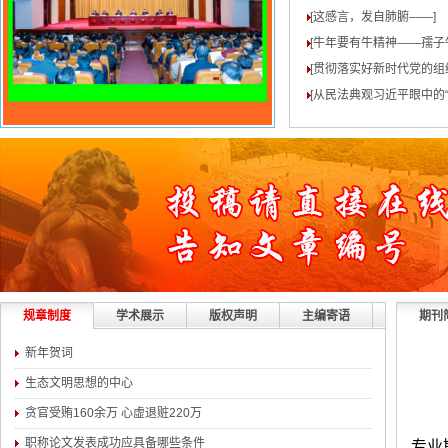
[这感言，发自肺腑——
]
[牛年要有牛精神——孺子
[贯彻落实好新时代党的组
[从民法典观习近平眼中的“
规章制度
学术展示
版权声明
主编寄语
期刊
新年贺词
生态文明思想的中心
贪官受贿160余万 心虚退赃220万
职称论文发表成功应具备哪些条件
专业