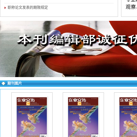
观察
职称论文发表的期限规定
地、
文收
务晋
晰，
（3
附简
历、
话）
期刊图片
多投
（不
要求
wo
看到
败。