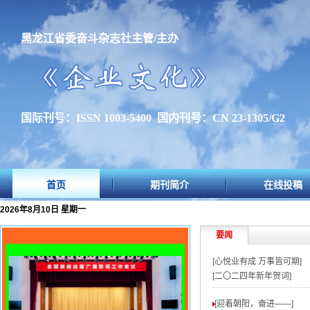
黑龙江省委奋斗杂志社主管/主办
国际刊号：ISSN 1003-5400 国内刊号：CN 23-1305/G2
首页
期刊简介
在线投稿
2026年8月10日 星期一
要闻
[心悦业有成 万事皆可期]
[二〇二四年新年贺词]
[迎着朝阳，奋进——
]