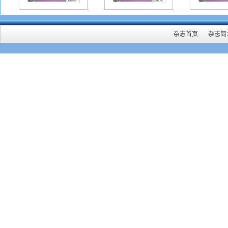
15
初审
作者
杂志首页
杂志简
网址