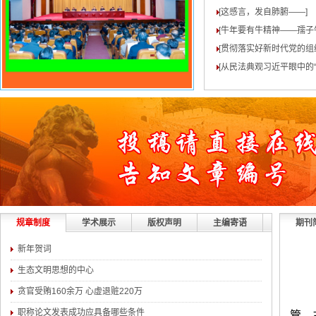
[这感言，发自肺腑——
]
[牛年要有牛精神——孺子
[贯彻落实好新时代党的组
[从民法典观习近平眼中的“
规章制度
学术展示
版权声明
主编寄语
期刊
新年贺词
生态文明思想的中心
贪官受贿160余万 心虚退赃220万
职称论文发表成功应具备哪些条件
管、