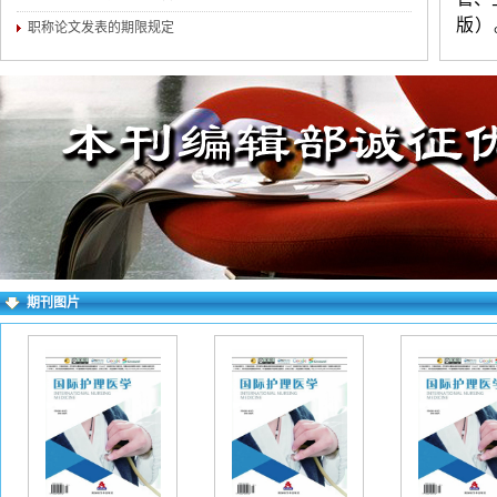
版）
职称论文发表的期限规定
理、
等。
练。字
名一
年月
来稿
稿件
期刊图片
填写
档。
看不
字以
请填
网址