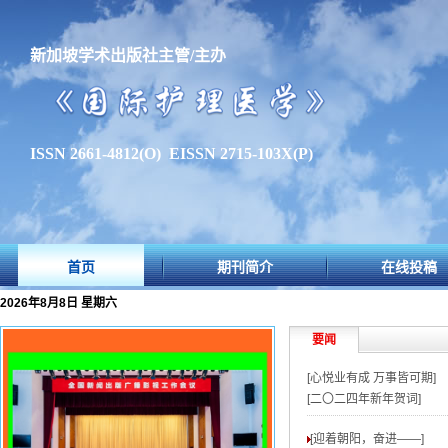
新加坡学术出版社主管/主办
ISSN 2661-4812(O) EISSN 2715-103X(P)
首页
期刊简介
在线投稿
2026年8月8日 星期六
要闻
[心悦业有成 万事皆可期]
[二〇二四年新年贺词]
[迎着朝阳，奋进——
]