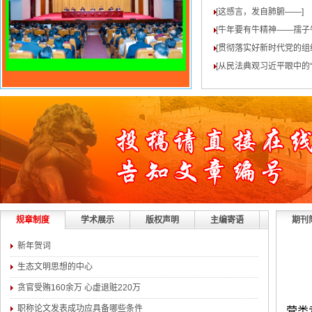
[这感言，发自肺腑——
]
[牛年要有牛精神——孺子
[贯彻落实好新时代党的组
[从民法典观习近平眼中的“
规章制度
学术展示
版权声明
主编寄语
期刊
新年贺词
生态文明思想的中心
贪官受贿160余万 心虚退赃220万
职称论文发表成功应具备哪些条件
营类