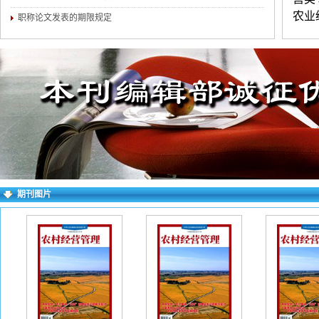
农业
职称论文发表的期限规定
创业
练。字
不超
民族
证无
进行
填写
期刊图片
档。
看不
字以
请填
网址