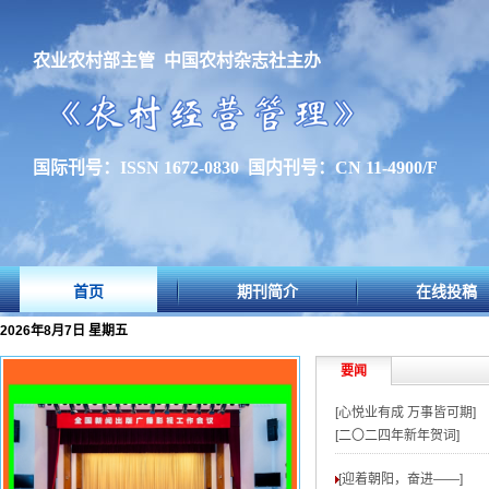
农业农村部主管 中国农村杂志社主办
国际刊号：ISSN 1672-0830 国内刊号：CN 11-4900/F
首页
期刊简介
在线投稿
2026年8月7日 星期五
要闻
[心悦业有成 万事皆可期]
[二〇二四年新年贺词]
[迎着朝阳，奋进——
]