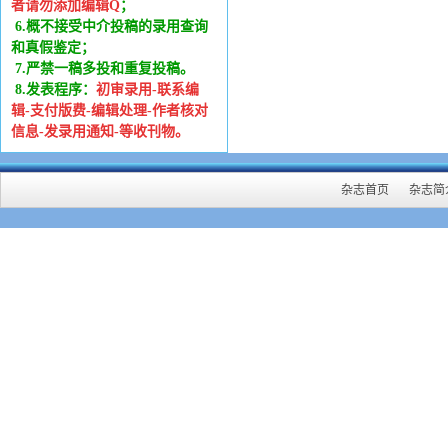
者请勿添加编辑Q
；
6
.
概不接受中介投稿的录用查询
和真假鉴定；
7.严禁一稿多投和重复投稿。
8.发表程序：
初审录用-联系编
辑-支付版费-编辑处理-作者核对
信息-发录用通知-等收刊物。
杂志首页
杂志简