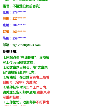
接号，不接受投稿前咨询）
张编：279*****
颜编：227*****
京编：204*****
赵编：260*****
陈编：259*****
邮箱：zgqkfb88@163.com
投稿须知：
1.网站点击“在线投稿”，逐项填
写上传word格式文档；
2.如文章题目较长，填“文章题
目”请精简到15字以内；
3.投稿后，在网站
首页右上角看
到编号（名字）为成功
；
4.稿件
初审时间
20
个工作日内
，
请关注公告和邮件通知,
逾期未审
可重新投稿
；
5.工作繁忙，收到邮件
不打算发