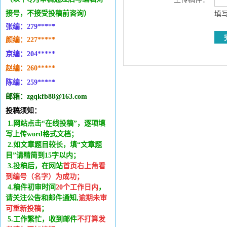
接号，不接受投稿前咨询）
填写
张编：279*****
颜编：227*****
京编：204*****
赵编：260*****
陈编：259*****
邮箱：zgqkfb88@163.com
投稿须知：
1.网站点击“在线投稿”，逐项填
写上传word格式文档；
2.如文章题目较长，填“文章题
目”请精简到15字以内；
3.投稿后，在网站
首页右上角看
到编号（名字）为成功
；
4.稿件
初审时间
20
个工作日内
，
请关注公告和邮件通知,
逾期未审
可重新投稿
；
5.工作繁忙，收到邮件
不打算发