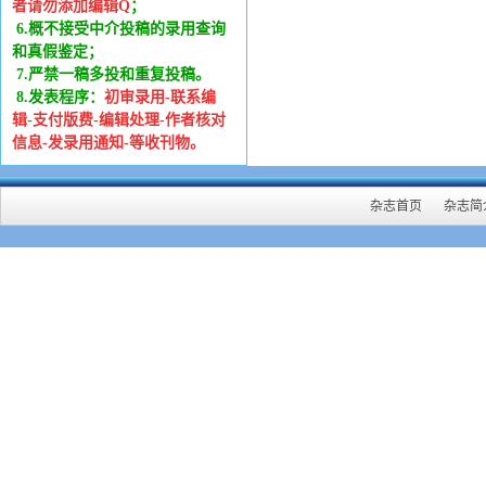
者请勿添加编辑Q
；
6
.
概不接受中介投稿的录用查询
和真假鉴定；
7.严禁一稿多投和重复投稿。
8.发表程序：
初审录用-联系编
辑-支付版费-编辑处理-作者核对
信息-发录用通知-等收刊物。
杂志首页
杂志简